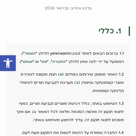
עדכון אחרון: פברואר 2026
1. כללי
1.1
ברוכים הבאים לאתר yelenaamin.co.il (להלן: "
האתר
"),
פתח סרגל 
המופעל על ידי ילנה אמין (להלן: "
החברה
", "
אנו
" או "
אנחנו
").
1.2
האתר מספק שירותים כפולים:
(א)
חנות מקוונת למכירת
מוצרי קוסמטיקה וטיפוח;
(ב)
מערכת לקביעת תורים לטיפולי
קליניקה קוסמטית.
1.3
השימוש באתר, כולל רכישת מוצרים וקביעת תורים, כפוף
לתנאי תקנון זה ומהווה הסכמה מלאה לכל האמור בו. אם אינך
מסכים לתנאי תקנון זה, עליך להימנע משימוש באתר.
1.4
החברה שומרת על הזכות לשנות את התקנון מעת לעת.