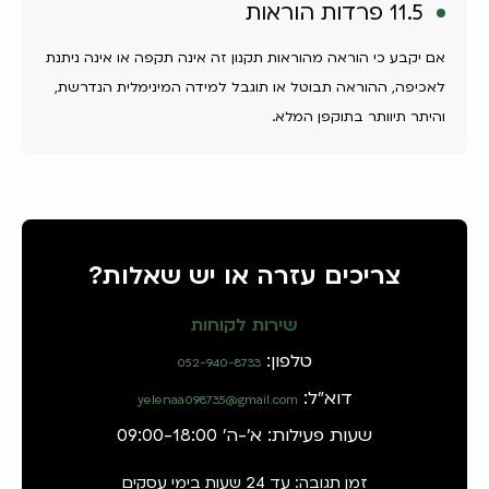
11.5 פרדות הוראות
אם יקבע כי הוראה מהוראות תקנון זה אינה תקפה או אינה ניתנת
לאכיפה, ההוראה תבוטל או תוגבל למידה המינימלית הנדרשת,
והיתר תיוותר בתוקפן המלא.
צריכים עזרה או יש שאלות?
שירות לקוחות
טלפון:
052-940-8733
דוא"ל:
yelenaa098735@gmail.com
שעות פעילות: א'-ה' 09:00-18:00
זמן תגובה: עד 24 שעות בימי עסקים