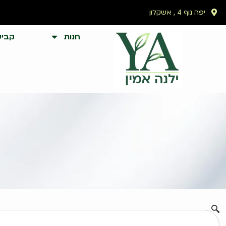
יפה נוף 4 , אשקלון
חנות
קביע