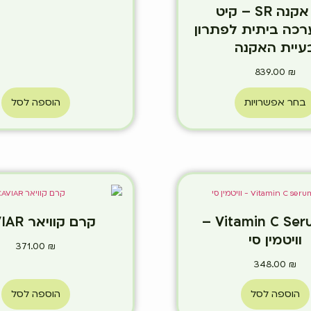
קיט אקנה SR – קיט
כה ביתית לפתרון
עיית האקנה
839.00
₪
בחר אפשרויות
הוספה לסל
Vitamin C Serum SR –
קרם קוויאר CAVIAR
וויטמין סי
371.00
₪
348.00
₪
הוספה לסל
הוספה לסל