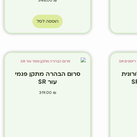
348.00
₪
הוספה לסל
רונית
סרום הבהרה מתקן פגמי
עור SR
319.00
₪