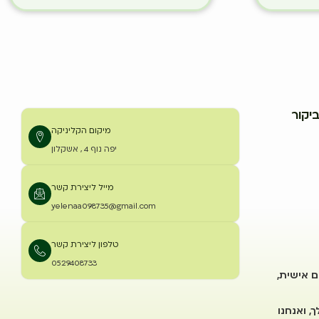
יקור
מיקום הקליניקה
יפה נוף 4 , אשקלון
מייל ליצירת קשר
yelenaa098735@gmail.com
טלפון ליצירת קשר
0529408733
ם אישית,
, ואנחנו