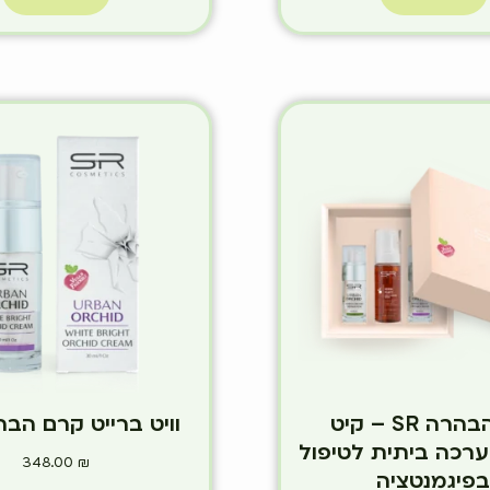
קיט הבהרה SR – קיט
וויט ברייט קרם הבהר
רכה ביתית לטיפול
348.00
₪
פיגמנטציה