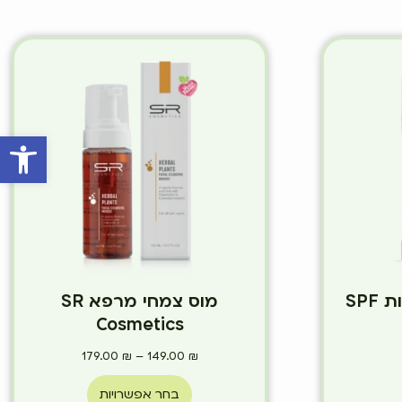
פתח סרגל 
מסנן קרינה לחות תות SPF
מוס צמחי מרפא SR
Cosmetics
179.00
₪
–
149.00
₪
בחר אפשרויות