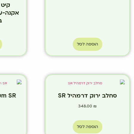
אקנה-ער
ב
הוספה לסל
סחלב ירוק דרמהיל SR
348.00
₪
הוספה לסל