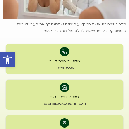
מדריך לבחירת אשת המקצוע הנכונה שתשנה לך את העור. לאכיבי
קוסמטיקה קלינית באשקלון לטיפול מתקדם ואישי.
פתח סרגל 
טלפון ליצירת קשר
0529408733
מייל ליצירת קשר
yelenaa098735@gmail.com