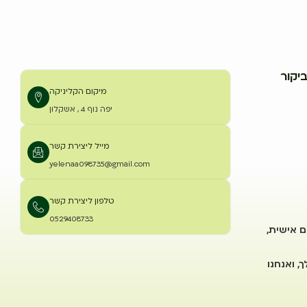
יקור
מיקום הקליניקה
יפה נוף 4 , אשקלון
מייל ליצירת קשר
yelenaa098735@gmail.com
טלפון ליצירת קשר
0529408733
ם אישית,
, ואנחנו