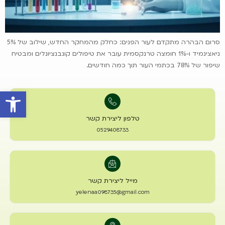
סרום הבהרה מתקדם לעור הפנים: כחלק מהמחקר החדש, שילוב של 5%
ניאצינמיד ו-1% חומצה טרנקסמית עובר את טיפולים קונבנציונלים ומבטיח
שיפור של 78% בכתמי העור תוך כמה חודשים.
פתח סרגל 
טלפון ליצירת קשר
0529408733
מייל ליצירת קשר
yelenaa098735@gmail.com