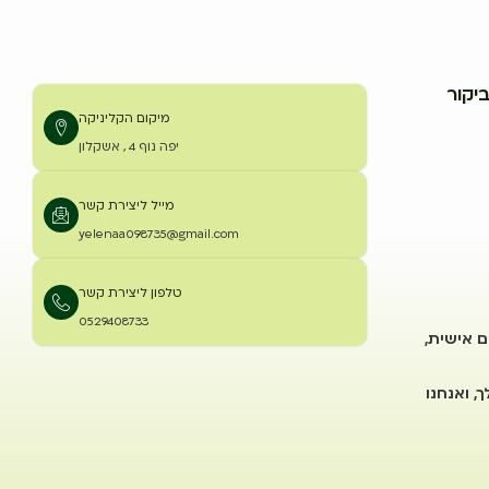
יקור
מיקום הקליניקה
יפה נוף 4 , אשקלון
מייל ליצירת קשר
yelenaa098735@gmail.com
טלפון ליצירת קשר
0529408733
ם אישית,
, ואנחנו