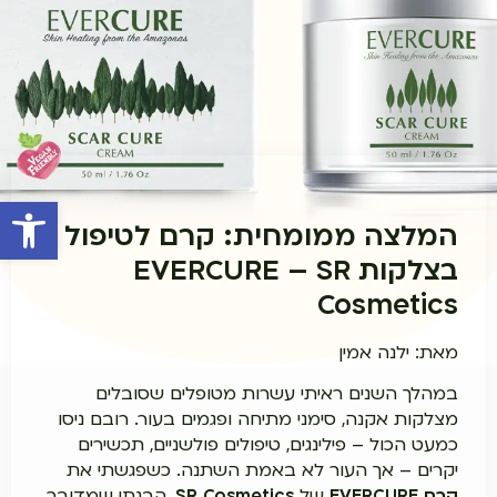
פתח סרגל 
המלצה ממומחית: קרם לטיפול
בצלקות EVERCURE – SR
Cosmetics
מאת: ילנה אמין
במהלך השנים ראיתי עשרות מטופלים שסובלים
מצלקות אקנה, סימני מתיחה ופגמים בעור. רובם ניסו
כמעט הכול – פילינגים, טיפולים פולשניים, תכשירים
יקרים – אך העור לא באמת השתנה. כשפגשתי את
קרם EVERCURE
של
SR Cosmetics
, הבנתי שמדובר