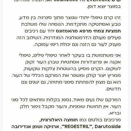
במוצר יוצא דופן.
זהו קרם טיפולי ייחודי שנוצר מתוך סינרגיה בין מדע,
טבע ואסתטיקה מתקדמת. הנוסחה שלו משלבת
תמציות צמחי מרפא מהאמזונס
יחד עם רכיבים
פעילים מעולם הדרמטולוגיה המודרנית. השילוב הזה
מעניק לעור גם הזנה וגם יכולת ריפוי עמוקה.
אני משתמשת בו בעיקר לאחר טיפולי פילינג, טיפולי
אקנה או פרוצדורות אסתטיות שבהן העור זקוק
לשיקום. הקרם מסייע בהשטחת צלקות שקועות,
ממריץ ייצור קולגן ומשפר את המרקם הכללי של העור.
הוא גם מצוין להפחתת סימני מתיחה, גם ישנים וגם
חדשים.
המרקם שלו נעים מאוד, נספג בקלות ומתאים לכל סוגי
העור. אין תחושת שומניות, והעור מקבל גימור חלק
ובריא.
מרכיבים בולטים כמו
חומצה היאלורונית,
REGESTRIL™, Darutoside™, ארניקה ושמן אנדירובה