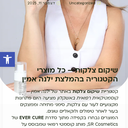
Uncategorized
דצמבר 11, 2025
פתח סרגל 
שיקום צלקות – כל מוצרי
הקטגוריה בהמלצת ילנה אמין
קטגוריית
שיקום צלקות
באתר של
ילנה אמין –
קוסמטיקאית רפואית באשקלון
מציעה היום פתרונות
מקצועיים לעור עם צלקות, סימני מתיחה וממצקים
בעור לאחר טיפולים ולוקאליים שונים.
המוצרים נבחרו בקפידה מתוך סדרת
EVER CURE
של
SR Cosmetics, מותג קוסמטי רפואי שמבוסס על